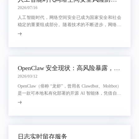
2026/07/16
人工智能时代，网络空间安全已成为国家安全和社会
稳定的重要组成部分。随着技术的不断进步，网络攻
击手段日益复杂，传统的安全防护措施已难以应对新
出现的威胁。因此，重构与实践网络空间安全风险防
控体系，显得尤为重要。本文将探讨如何通过主动防
御、技术保障和持续运维，构建一个全面、高效的网
络安全防护体系，以应对新时代的网络安全挑战。
OpenClaw 安全现状：高风险暴露，官方密集预警
2026/03/12
OpenClaw（俗称 “龙虾”，曾用名 Clawdbot、Moltbot）
是一款可本地私有化部署的开源 AI 智能体，凭借自主
执行文件管理、命令调用、插件扩展等能力快速普
及。但默认配置脆弱、权限失控、漏洞频发，已成为
网络安全高风险目标。
日志实时留存服务