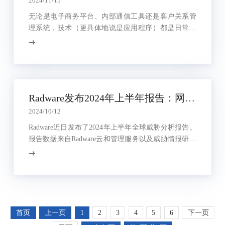
2024/11/15
无论是电子商务平台、内部通信工具还是客户关系管
理系统，技术（更具体地说是应用程序）都是日常运
营不可或缺的一部分。当关键系统出现宕机时，影响
是难以预估的。全球企业对 IT 技术的依赖日益增加，
客户的期望也随之提高。他们要求并期待可以全天候
享受产品及其对应服务。对 IT 组织来说，摆在面前的
持续压力是要为关键任务 IT 服务提供最高可用性。
Radware发布2024年上半年报告：网络DDoS攻击攀升265%
2024/10/12
Radware近日发布了2024年上半年全球威胁分析报告。
报告数据来自Radware云和管理服务以及威胁情报研究
团队的网络和应用攻击活动。
首页
上一页
1
2
3
4
5
6
下一页